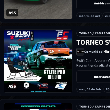
Autódrom
ASS
mar, 14 de oct
20:
TORNEO / CAMPEO
TORNEO SW
Comunidad
Nit
Swift Cup - Assetto C
Racing, tienda oficial
Interlago
ASS
mar, 03 de feb
20
TORNEO / CAMPEO