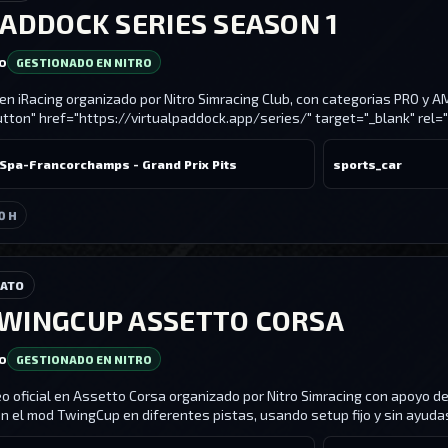
PADDOCK SERIES SEASON 1
ro
GESTIONADO EN NITRO
 iRacing organizado por Nitro Simracing Club, con categorias PRO y A
utton" href="https://virtualpaddock.app/series/" target="_blank" rel="
e Spa-Francorchamps - Grand Prix Pits
sports_car
0 H
NATO
WINGCUP ASSETTO CORSA
ro
GESTIONADO EN NITRO
 oficial en Assetto Corsa organizado por Nitro Simracing con apoyo de
n el mod TwingCup en diferentes pistas, usando setup fijo y sin ayudas.