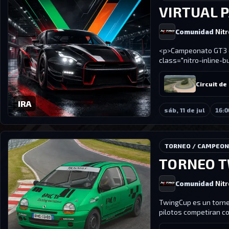
VIRTUAL 
Comunidad
Nit
<p>Campeonato GT3 en
class="nitro-inline-b
Circuit d
IRA
sáb, 11 de jul
16:0
TORNEO / CAMPEO
TORNEO T
Comunidad
Nit
TwingCup es un torneo
pilotos competiran co