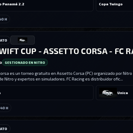
o Panamá 2.2
Copa Twingo
40 H
NATO
IFT CUP - ASSETTO CORSA - FC 
ro
GESTIONADO EN NITRO
orsa es un torneo gratuito en Assetto Corsa (PC) organizado por Nitro
 de Nitro y expertos en simuladores. FC Racing es distribuidor ofic...
s
Unica
:40 H
NATO