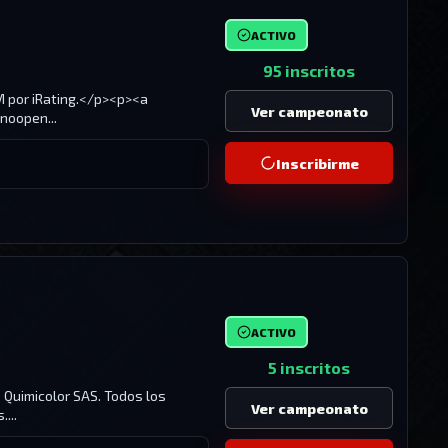
ACTIVO
95 inscritos
M por iRating.</p><p><a
Ver campeonato
noopen...
Inscribirme
ACTIVO
5 inscritos
 Quimicolor SAS. Todos los
Ver campeonato
...